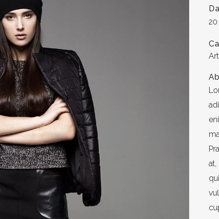
Da
20
Ca
Ar
Ab
Lo
ad
en
ma
Pr
at,
qu
vu
cup