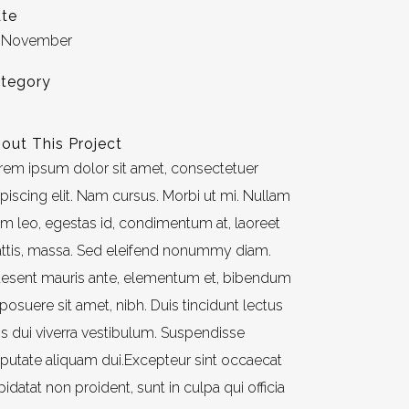
te
 November
tegory
t
out This Project
rem ipsum dolor sit amet, consectetuer
ipiscing elit. Nam cursus. Morbi ut mi. Nullam
im leo, egestas id, condimentum at, laoreet
ttis, massa. Sed eleifend nonummy diam.
aesent mauris ante, elementum et, bibendum
 posuere sit amet, nibh. Duis tincidunt lectus
is dui viverra vestibulum. Suspendisse
lputate aliquam dui.Excepteur sint occaecat
idatat non proident, sunt in culpa qui officia