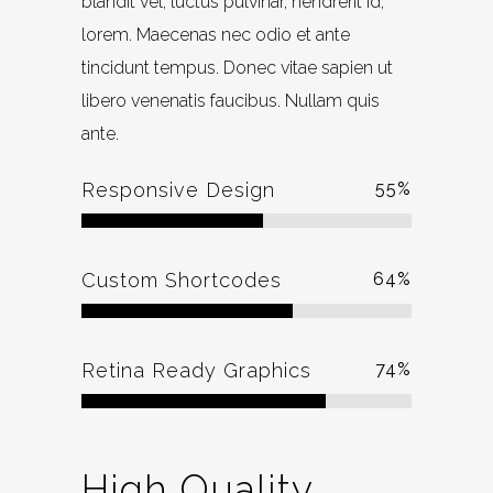
blandit vel, luctus pulvinar, hendrerit id,
lorem. Maecenas nec odio et ante
tincidunt tempus. Donec vitae sapien ut
libero venenatis faucibus. Nullam quis
ante.
Responsive Design
55
%
Custom Shortcodes
64
%
Retina Ready Graphics
74
%
High Quality